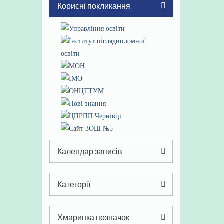
Корисні покликання
Календар записів
Серпень 2026
Категорії
Пн
Вт
Ср
Чт
Пт
Сб
Нд
Категорії
1
2
Хмаринка позначок