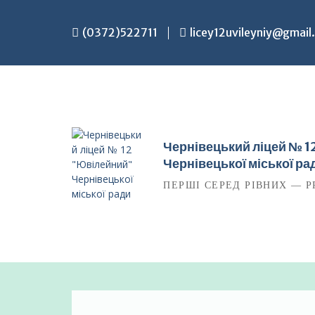
Перейти
до
(0372)522711
licey12uvileyniy@gmail
вмісту
Чернівецький ліцей № 
Чернівецької міської ра
ПЕРШІ СЕРЕД РІВНИХ — P