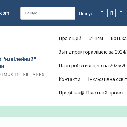
Шукати:
.com
Facebook
Instagr
Ti
Про ліцей
Учням
Батьк
Звіт директора ліцею за 2024
12 "Ювілейний"
План роботи ліцею на 2025/20
ди
RIMUS INTER PARES
Контакти
Інклюзивна освіт
Профільн@. Пілотний проєкт