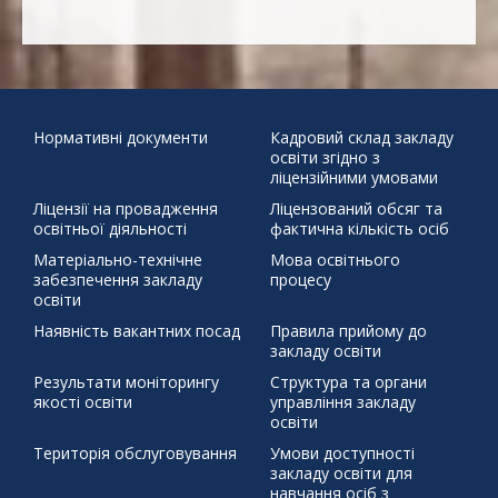
"Безпечна дорога
17
18
19
20
21
22
23
24
25
26
27
28
29
30
додому"
31
Бабин Яр
Великдень
День української
писемності та мови
Наша мова калинова
Подаруй дитини
« Чер
життя
Святий Миколай
ЦЕЙ ДЕНЬ В ІСТОРІЇ 30 березня 1392 р.
Нормативні документи
Кадровий склад закладу
освіти згідно з
бойовий хортинг
демонстраційний урок
захист проєктів
ліцензійними умовами
збережемо енергію разом
писанка
профорієнтація
Ліцензії на провадження
Ліцензований обсяг та
тиждень права
освітньої діяльності
фактична кількість осіб
щедрий вівторок
Матеріально-технічне
Мова освітнього
забезпечення закладу
процесу
освіти
Наявність вакантних посад
Правила прийому до
закладу освіти
Результати моніторингу
Структура та органи
якості освіти
управління закладу
освіти
Територія обслуговування
Умови доступності
закладу освіти для
навчання осіб з