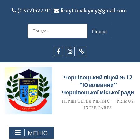
Перейти
до
(0372)522711
licey12uvileyniy@gmail.com
вмісту
Шукати:
Facebook
Instagram
TikTok
Чернівецький ліцей № 12
"Ювілейний"
Чернівецької міської ради
ПЕРШІ СЕРЕД РІВНИХ — PRIMUS
INTER PARES
МЕНЮ