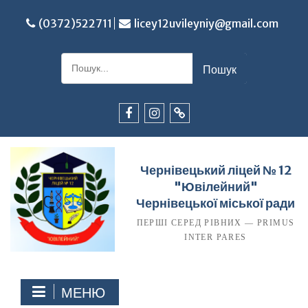
Перейти
до
(0372)522711
licey12uvileyniy@gmail.com
вмісту
Шукати:
Facebook
Instagram
TikTok
Чернівецький ліцей № 12
"Ювілейний"
Чернівецької міської ради
ПЕРШІ СЕРЕД РІВНИХ — PRIMUS
INTER PARES
МЕНЮ