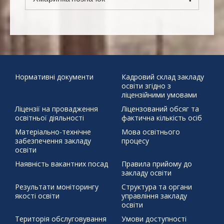
10
11
12
13
14
15
16
"Безпечна дорога
17
18
19
20
21
22
23
24
25
26
27
28
29
30
додому"
31
Бабин Яр
Великдень
День української
писемності та мови
Наша мова калинова
Подаруй дитини
« Чер
життя
Святий Миколай
ЦЕЙ ДЕНЬ В ІСТОРІЇ 30 березня 1392 р.
Нормативні документи
Кадровий склад закладу
освіти згідно з
бойовий хортинг
демонстраційний урок
захист проєктів
ліцензійними умовами
збережемо енергію разом
писанка
профорієнтація
Ліцензії на провадження
Ліцензований обсяг та
тиждень права
освітньої діяльності
фактична кількість осіб
щедрий вівторок
Матеріально-технічне
Мова освітнього
забезпечення закладу
процесу
освіти
Наявність вакантних посад
Правила прийому до
закладу освіти
Результати моніторингу
Структура та органи
якості освіти
управління закладу
освіти
Територія обслуговування
Умови доступності