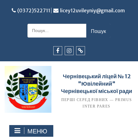
Перейти
до
(0372)522711
licey12uvileyniy@gmail.com
вмісту
Шукати:
Facebook
Instagram
TikTok
Чернівецький ліцей № 12
"Ювілейний"
Чернівецької міської ради
ПЕРШІ СЕРЕД РІВНИХ — PRIMUS
INTER PARES
МЕНЮ