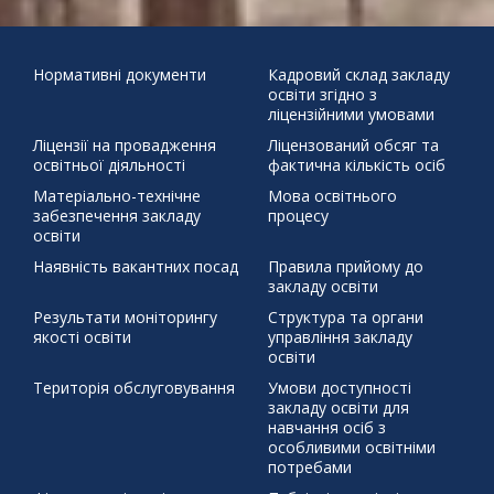
додому"
31
Бабин Яр
Великдень
День української
писемності та мови
Наша мова калинова
Подаруй дитини
« Чер
життя
Святий Миколай
ЦЕЙ ДЕНЬ В ІСТОРІЇ 30 березня 1392 р.
Нормативні документи
Кадровий склад закладу
освіти згідно з
бойовий хортинг
демонстраційний урок
захист проєктів
ліцензійними умовами
збережемо енергію разом
писанка
профорієнтація
Ліцензії на провадження
Ліцензований обсяг та
тиждень права
освітньої діяльності
фактична кількість осіб
щедрий вівторок
Матеріально-технічне
Мова освітнього
забезпечення закладу
процесу
освіти
Наявність вакантних посад
Правила прийому до
закладу освіти
Результати моніторингу
Структура та органи
якості освіти
управління закладу
освіти
Територія обслуговування
Умови доступності
закладу освіти для
навчання осіб з
особливими освітніми
потребами