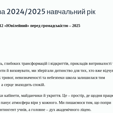
 за 2024/2025 навчальний рік
12 «Ювілейний» перед громадськістю – 2025
ь, глибоких трансформацій і відкриттів, прикладів витривалості 
и й виховувати, ми зберігали дитинство для тих, хто вже відчу
х тривог, невизначеності та небезпеки школа залишилася тим
, а серце знаходить спокій.
ьки кабінети, майданчики й укриття. Це – простір, де щодня прац
Тут панує атмосфера віри у кожного. Ми пишаємося тим, що попри
нтингент учнів, а головне – дух академічного ліцею.