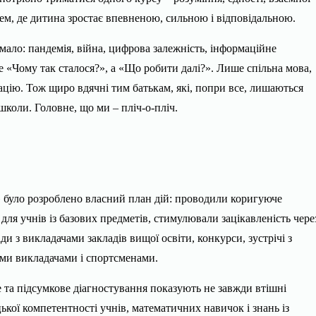
цем, де дитина зростає впевненою, сильною і відповідальною.
ало: пандемія, війна, цифрова залежність, інформаційне
 «Чому так сталося?», а «Що робити далі?». Лише спільна мова,
ацію. Тож щиро вдячні тим батькам, які, попри все, лишаються
школи. Головне, що ми – пліч-о-пліч.
 було розроблено власний план дій: проводили коригуюче
для учнів із базових предметів, стимулювали зацікавленість чере
іди з викладачами закладів вищої освіти, конкурси, зустрічі з
ми викладачами і спортсменами.
 та підсумкове діагностування показують не завжди втішні
ької компетентності учнів, математичних навичок і знань із