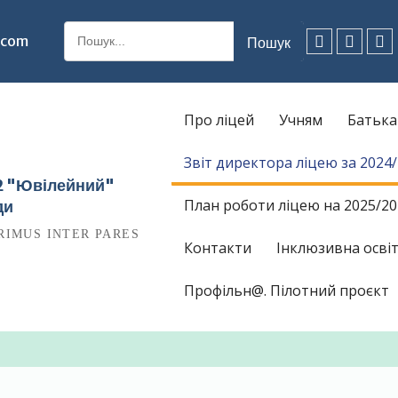
Шукати:
.com
Facebook
Instagr
Ti
Про ліцей
Учням
Батьк
Звіт директора ліцею за 2024
12 "Ювілейний"
План роботи ліцею на 2025/20
ди
RIMUS INTER PARES
Контакти
Інклюзивна освіт
Профільн@. Пілотний проєкт