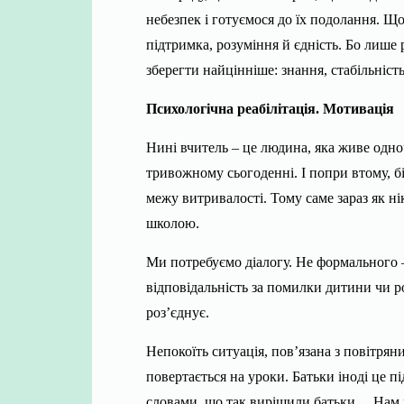
небезпек і готуємося до їх подолання. Щ
підтримка, розуміння й єдність. Бо лише 
зберегти найцінніше: знання, стабільніст
Психологічна реабілітація. Мотивація
Нині вчитель – це людина, яка живе одноча
тривожному сьогоденні. І попри втому, бі
межу витривалості. Тому саме зараз як ні
школою.
Ми потребуємо діалогу. Не формального –
відповідальність за помилки дитини чи р
роз’єднує.
Непокоїть ситуація, пов’язана з повітря
повертається на уроки. Батьки іноді це 
словами, що так вирішили батьки… Нам по