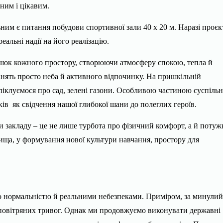
ним і цікавим.
ним є питання побудови спортивної зали 40 х 20 м. Наразі проєк
еальні надії на його реалізацію.
тишок кожного простору, створюючи атмосферу спокою, тепла й
занять просто неба й активного відпочинку. На пришкільній
 піклуємося про сад, зелені газони. Особливою частиною суспільн
ків як свідчення нашої глибокої шани до полеглих героїв.
 закладу – це не лише турбота про фізичний комфорт, а й потуж
вища, у формування нової культури навчання, простору для
 нормальністю й реальними небезпеками. Приміром, за минулий
повітряних тривог. Однак ми продовжуємо виконувати державні