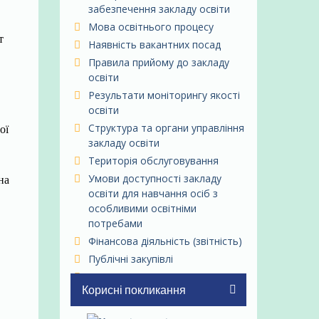
забезпечення закладу освіти
Мова освітнього процесу
т
Наявність вакантних посад
Правила прийому до закладу
освіти
Результати моніторингу якості
освіти
Структура та органи управління
ої
закладу освіти
Територія обслуговування
Умови доступності закладу
на
освіти для навчання осіб з
особливими освітніми
потребами
Фінансова діяльність (звітність)
Публічні закупівлі
Додаткові освітні та інші
Корисні покликання
послуги