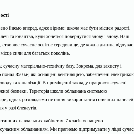
ості
ено йдемо вперед, адже віримо: школа має бути місцем радості,
алечі та юнацтва, куди хочеться повернутися знову і знову. Наш
, створює сучасне освітнє середовище, де кожна дитина відчуває
місце сили для багатьох поколінь.
 сучасну матеріально-технічну базу. Зокрема, для захисту і
понад 850 м², які оснащені вентиляцією, забезпечені електрикою
воду та каналізації. В приміщенні закладу працюють сучасні
жної безпеки. Територія школи обладнана системою
ори, однак розглядаємо питання використання сонячних панелей
 у разі блекаутів.
затишних навчальних кабінетах. 7 класів оснащено
сучасним обладнанням. Ми прагнемо підтримувати у ліцеї сучас