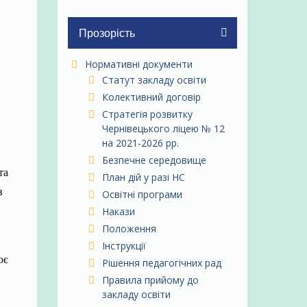
Прозорість
Нормативні документи
Статут закладу освіти
Колективний договір
Стратегія розвитку
Чернівецького ліцею № 12
на 2021-2026 рр.
Безпечне середовище
та
План дій у разі НС
в
Освітні програми
Накази
Положення
Інструкції
ює
Рішення педагогічних рад
Правила прийому до
закладу освіти