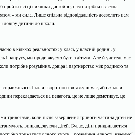
об пройти всі ці виклики достойно, нам потрібна взаємна
разом – ми сила. Лише спільна відповідальність дозволить нам
ь і довіру дитини до школи.
сно в кількох реальностях: у класі, у власній родині, у
ль і напругу, ми продовжуємо бути з дітьми. Але й учитель має
коли потрібне розуміння, довіра і партнерство між родиною та
 справжнього. І коли зворотного зв’язку немає, або ж коли
одини перекладається на педагога, це не лише демотивує, це
ними тривогами, коли після завершення тривоги частина дітей не
підтримують, виправдовуючи дітей. Буває, діти прикриваються
трібно триматися одного курсу – розуміння, єдності, взаємної