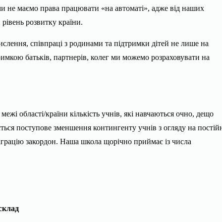
ми не маємо права працювати «на автоматі», адже від наших
 рівень розвитку країни.
ислення, співпраці з родинами та підтримки дітей не лише на
тримкою батьків, партнерів, колег ми можемо розраховувати на
межі області/країни кількість учнів, які навчаються очно, дещо
ється поступове зменшення контингенту учнів з огляду на постій
міграцію закордон. Наша школа щорічно приймає із числа
 склад