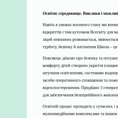
Освітнє середовище. Виклики і можлив
Навіть в умовах воєнного стану ми впевн
відкриттів і тим куточком Всесвіту для м
ліцей невпинно розвивається, змінюється
турботу, безпеку й натхнення Школа – це 
Повсякчас дбаємо про безпеку та потужну,
комфорту дітей створено укриття площею 
штучним освітленням, системами водопро
засоби оперативного сповіщення та поже
відеоспостереження. Придбано 3 генерат
для забезпечення безперебійного живлення
Освітній процес проходить у сучасних і 
мультимедійними комплексами та іншим 