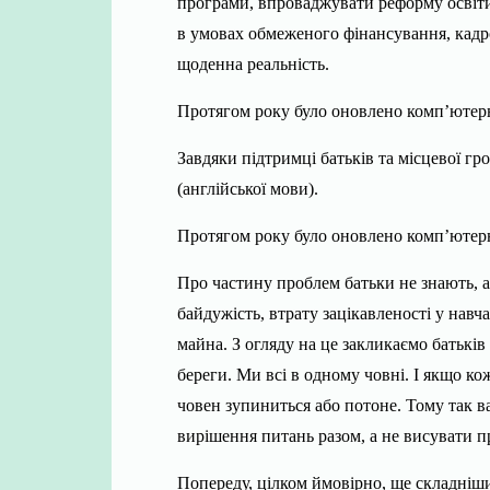
програми, впроваджувати реформу освіти
в умовах обмеженого фінансування, кадро
щоденна реальність.
Протягом року було оновлено комп’ютер
Завдяки підтримці батьків та місцевої гр
(англійської мови).
Протягом року було оновлено комп’ютерни
Про частину проблем батьки не знають, а
байдужість, втрату зацікавленості у навч
майна. З огляду на це закликаємо батьків
береги. Ми всі в одному човні. І якщо ко
човен зупиниться або потоне. Тому так 
вирішення питань разом, а не висувати пр
Попереду, цілком ймовірно, ще складніш