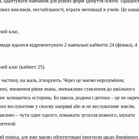
, адаптувати навчання для різних форм здобуття освіти. Працює
вих викликів, нестабільності, втрати мотивації в учнів. Це наша
ний клас.
омади вдалося відремонтувати 2 навчальні кабінети 24 (фізика), 4
й клас (кабінет 25).
 частину, на жаль, ігнорують. Через це маємо нерозуміння,
анні, зниження рівня знань, зневажливе ставлення до шкільного
 не залишатись осторонь. Бо школа, родина і дитина – це не окрем
жен веслуватиме у своєму напрямі або ж не веслуватиме зовсім,
важливо – чути одне одного, поважати зусилля кожного, шукати
етензії.
ий період, але вже маємо обґрунтовані прогнози щодо ймовірних