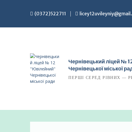
Перейти
до
(0372)522711
licey12uvileyniy@gmail
вмісту
Чернівецький ліцей № 
Чернівецької міської ра
ПЕРШІ СЕРЕД РІВНИХ — P