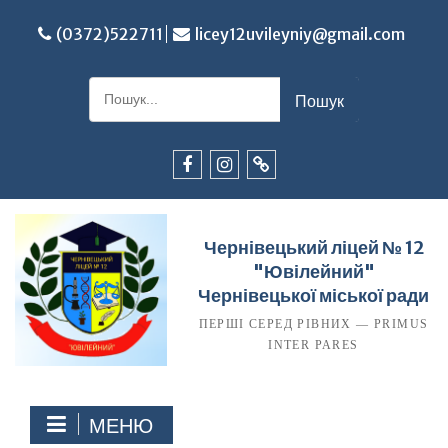
Перейти
до
(0372)522711
licey12uvileyniy@gmail.com
вмісту
Шукати:
Facebook
Instagram
TikTok
Чернівецький ліцей № 12
"Ювілейний"
Чернівецької міської ради
ПЕРШІ СЕРЕД РІВНИХ — PRIMUS
INTER PARES
МЕНЮ