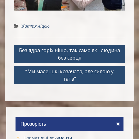
Життя ліцею
Навігація
Без ядра горіх ніщо, так само як і людина
записів
без серця
“Ми маленькі козачата, але силою у
тата”
Прозорість
Нормативні документи