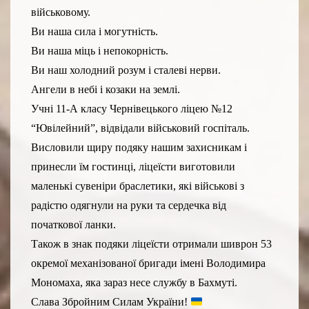
військовому.
Ви наша сила і могутність.
Ви наша міць і непокорність.
Ви наш холодний розум і сталеві нерви.
Ангели в небі і козаки на землі.
Учні 11-А класу Чернівецького ліцею №12
“Ювілейний”, відвідали військовий госпіталь.
Висловили щиру подяку нашим захисникам і
принесли їм гостинці, ліцеїсти виготовили
маленькі сувеніри браслетики, які військові з
радістю одягнули на руки та сердечка від
початкової ланки.
Також в знак подяки ліцеїсти отримали шиврон 53
окремої механізованої бригади імені Володимира
Мономаха, яка зараз несе службу в Бахмуті.
Слава Збройним Силам України!