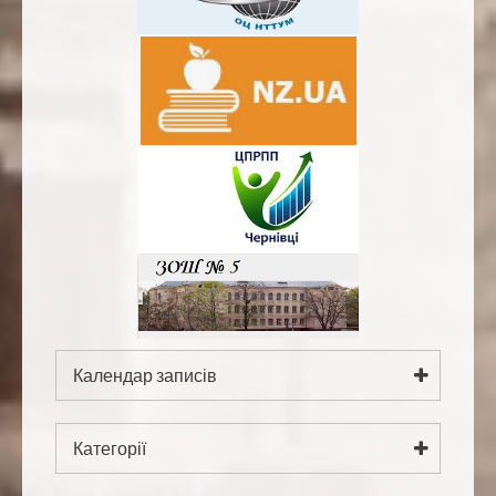
Календар записів
Серпень 2026
Категорії
Пн
Вт
Ср
Чт
Пт
Сб
Нд
1
2
Категорії