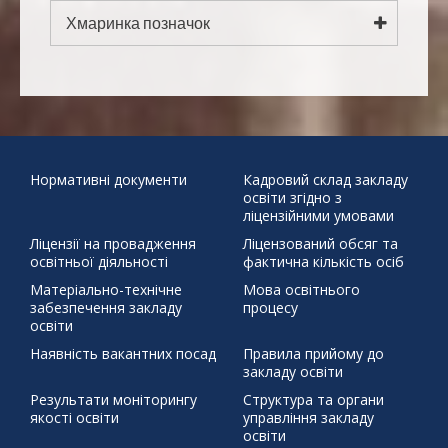
3
4
5
6
7
8
9
Хмаринка позначок
10
11
12
13
14
15
16
"Безпечна дорога
17
18
19
20
21
22
23
24
25
26
27
28
29
30
додому"
31
Бабин Яр
Великдень
День української
писемності та мови
Наша мова калинова
Подаруй дитини
« Чер
життя
Святий Миколай
ЦЕЙ ДЕНЬ В ІСТОРІЇ 30 березня 1392 р.
Нормативні документи
Кадровий склад закладу
освіти згідно з
бойовий хортинг
демонстраційний урок
захист проєктів
ліцензійними умовами
збережемо енергію разом
писанка
профорієнтація
Ліцензії на провадження
Ліцензований обсяг та
тиждень права
освітньої діяльності
фактична кількість осіб
щедрий вівторок
Матеріально-технічне
Мова освітнього
забезпечення закладу
процесу
освіти
Наявність вакантних посад
Правила прийому до
закладу освіти
Результати моніторингу
Структура та органи
якості освіти
управління закладу
освіти