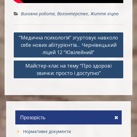
Виховна робота
,
Волонтерство
,
Життя ліцею
Навігація
“Медична психологія” згуртовує навколо
записів
себе нових абітурієнтів… Чернівецький
ліцей 12 “Ювілейний”
Майстер-клас на тему “Про здорові
звички: просто і доступно”
Прозорість
Нормативні документи