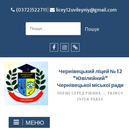
Перейти
до
(0372)522711
licey12uvileyniy@gmail.com
вмісту
Шукати:
Facebook
Instagram
TikTok
Чернівецький ліцей № 12
"Ювілейний"
Чернівецької міської ради
ПЕРШІ СЕРЕД РІВНИХ — PRIMUS
INTER PARES
МЕНЮ