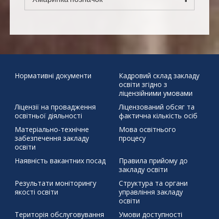
10
11
12
13
14
15
16
"Безпечна дорога
17
18
19
20
21
22
23
24
25
26
27
28
29
30
додому"
31
Бабин Яр
Великдень
День української
писемності та мови
Наша мова калинова
Подаруй дитини
« Чер
життя
Святий Миколай
ЦЕЙ ДЕНЬ В ІСТОРІЇ 30 березня 1392 р.
Нормативні документи
Кадровий склад закладу
освіти згідно з
бойовий хортинг
демонстраційний урок
захист проєктів
ліцензійними умовами
збережемо енергію разом
писанка
профорієнтація
Ліцензії на провадження
Ліцензований обсяг та
тиждень права
освітньої діяльності
фактична кількість осіб
щедрий вівторок
Матеріально-технічне
Мова освітнього
забезпечення закладу
процесу
освіти
Наявність вакантних посад
Правила прийому до
закладу освіти
Результати моніторингу
Структура та органи
якості освіти
управління закладу
освіти
Територія обслуговування
Умови доступності