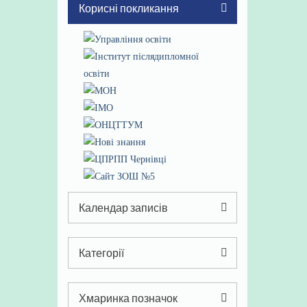
Корисні покликання
Календар записів
Серпень 2026
Категорії
Пн
Вт
Ср
Чт
Пт
Сб
Нд
Категорії
1
2
Хмаринка позначок