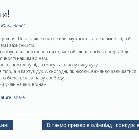
ги!
 "Ювілейний"
раїнця. Це не лише свято сили, мужності та незламності, а й
ам і захисницям.
анізували спортивне свято, яке об’єднало всіх – від дітей до
вдячності нашим воїнам.
ою спортивну підготовку та власну силу духу.
тіло, а й гартує дух. А сьогодні, як ніколи, важливо залишатися
хто бореться за нашу свободу.
ий уклін нашим воїнам!
eature=share
вині
Вітаємо призерів олімпіад і конкурсі