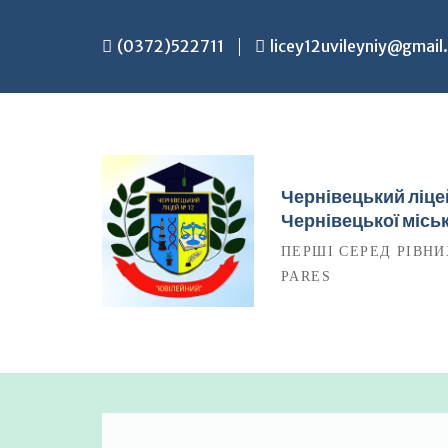
Перейти
до
(0372)522711
licey12uvileyniy@gmail
вмісту
Чернівецький ліц
Чернівецької міськ
ПЕРШІ СЕРЕД РІВНИ
PARES