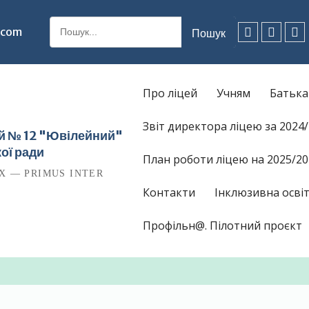
Шукати:
.com
Facebook
Instagr
Ti
Про ліцей
Учням
Батьк
Звіт директора ліцею за 2024
ей № 12 "Ювілейний"
ої ради
План роботи ліцею на 2025/20
Х — PRIMUS INTER
Контакти
Інклюзивна освіт
Профільн@. Пілотний проєкт