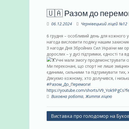
🇺🇦 Разом до перемо
06.12.2024
Чернівецький ліцей №12
6 грудня – особливий день для кожного ук
нагода висловити подяку нашим захисник
З нагоди Дня Збройних Сил України ми орг
дорослих – у дусі підтримки, єдності та 
Учні мали змогу продемонструвати св
Ми переконані, що спорт не лише зміцнює 
єдиними, сильними та підтримувати тих, 
Дякуємо кожному, хто долучився, і низьк
#Разом_До_Перемоги
!
https://youtube.com/shorts/V9_Yok9PgCs?f
Виховна робота
,
Життя ліцею
Навігація
Виставка про голодомор на Буко
записів