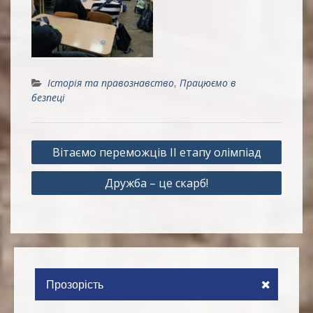
Історія та правознавство
,
Працюємо в
безпеці
Навігація
Вітаємо переможців ІІ етапу олімпіад
записів
Дружба – це скарб!
Прозорість