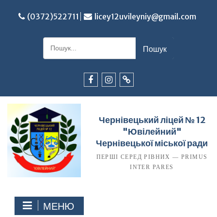
Перейти
до
(0372)522711
licey12uvileyniy@gmail.com
вмісту
Шукати:
Facebook
Instagram
TikTok
Чернівецький ліцей № 12
"Ювілейний"
Чернівецької міської ради
ПЕРШІ СЕРЕД РІВНИХ — PRIMUS
INTER PARES
МЕНЮ