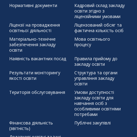
« Чер
життя
Святий Миколай
ЦЕЙ ДЕНЬ В ІСТОРІЇ 30 березня 1392 р.
Нормативні документи
Кадровий склад закладу
освіти згідно з
бойовий хортинг
демонстраційний урок
захист проєктів
ліцензійними умовами
збережемо енергію разом
писанка
профорієнтація
Ліцензії на провадження
Ліцензований обсяг та
тиждень права
освітньої діяльності
фактична кількість осіб
щедрий вівторок
Матеріально-технічне
Мова освітнього
забезпечення закладу
процесу
освіти
Наявність вакантних посад
Правила прийому до
закладу освіти
Результати моніторингу
Структура та органи
якості освіти
управління закладу
освіти
Територія обслуговування
Умови доступності
закладу освіти для
навчання осіб з
особливими освітніми
потребами
Фінансова діяльність
Публічні закупівлі
(звітність)
Додаткові освітні та інші