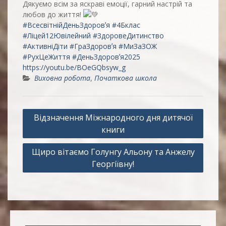
Дякуємо всім за яскраві емоції, гарний настрій та
любов до життя!
#ВсесвітнійДеньЗдоровʼя
#4Бклас
#Ліцей12Ювілейний
#ЗдоровеДитинство
#АктивніДіти
#ГраЗдоровʼя
#МиЗаЗОЖ
#РухЦеЖиття
#ДеньЗдоровʼя2025
https://youtu.be/BOeGQbsyw_g
Виховна робота
,
Початкова школа
Навігація
Відзначення Міжнародного дня дитячої
записів
книги
Щиро вітаємо Голунгу Альону та Анжелу
Георгіївну!