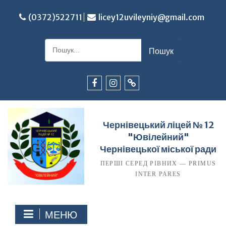
Перейти
до
(0372)522711
licey12uvileyniy@gmail.com
вмісту
Шукати:
Facebook
Instagram
TikTok
Чернівецький ліцей № 12
"Ювілейний"
Чернівецької міської ради
ПЕРШІ СЕРЕД РІВНИХ — PRIMUS
INTER PARES
МЕНЮ