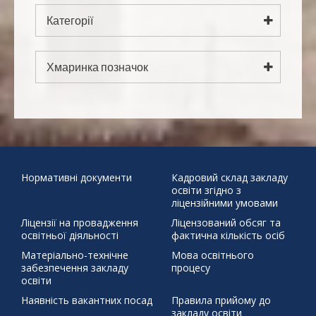
Серпень 2026
Категорії
Пн
Вт
Ср
Чт
Пт
Сб
Нд
1
2
Категорії
3
4
5
6
7
8
9
Хмаринка позначок
10
11
12
13
14
15
16
"Безпечна дорога
17
18
19
20
21
22
23
24
25
26
27
28
29
30
додому"
31
Бабин Яр
Великдень
День української
писемності та мови
Наша мова калинова
Подаруй дитини
« Чер
життя
Святий Миколай
ЦЕЙ ДЕНЬ В ІСТОРІЇ 30 березня 1392 р.
Нормативні документи
Кадровий склад закладу
освіти згідно з
бойовий хортинг
демонстраційний урок
захист проєктів
ліцензійними умовами
збережемо енергію разом
писанка
профорієнтація
Ліцензії на провадження
Ліцензований обсяг та
тиждень права
освітньої діяльності
фактична кількість осіб
щедрий вівторок
Матеріально-технічне
Мова освітнього
забезпечення закладу
процесу
освіти
Наявність вакантних посад
Правила прийому до
закладу освіти