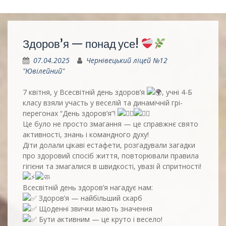
Здоров’я — понад усе!
07.04.2025
Чернівецький ліцей №12
"Ювілейний"
7 квітня, у Всесвітній день здоров’я
, учні 4-Б
класу взяли участь у веселій та динамічній грі-
перегонах “День здоров’я”!
Це було не просто змагання — це справжнє свято
активності, знань і командного духу!
Діти долали цікаві естафети, розгадували загадки
про здоровий спосіб життя, повторювали правила
гігієни та змагалися в швидкості, увазі й спритності!
Всесвітній день здоров’я нагадує нам:
Здоров’я — найбільший скарб
Щоденні звички мають значення
Бути активним — це круто і весело!