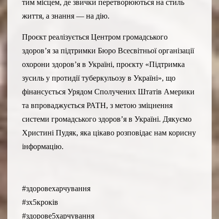
тим місцем, де звички перетворюються на стиль
життя, а знання — на дію.
Проєкт реалізується Центром громадського
здоров’я за підтримки Бюро Всесвітньої організації
охорони здоров’я в Україні, проєкту «Підтримка
зусиль у протидії туберкульозу в Україні», що
фінансується Урядом Сполучених Штатів Америки
та впроваджується РАТН, з метою зміцнення
системи громадського здоров’я в Україні. Дякуємо
Христині Пудяк, яка цікаво розповідає нам корисну
інформацію.
#здоровехарчування
#зх5кроків
#здорове5харчування