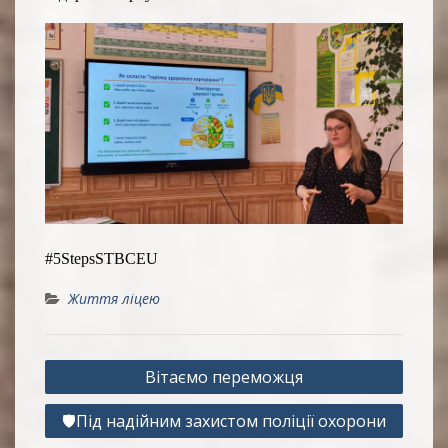
#5StepsSTBCEU
Життя ліцею
Навігація
Вітаємо переможця
записів
🛡Під надійним захистом поліції охорони