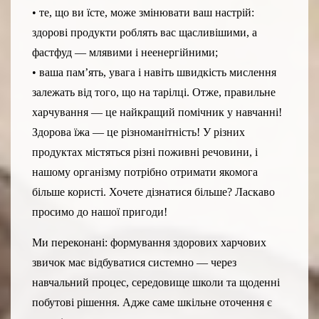
• те, що ви їсте, може змінювати ваш настрій:
здорові продукти роблять вас щасливішими, а
фастфуд — млявими і неенергійними;
• ваша пам’ять, увага і навіть швидкість мислення
залежать від того, що на тарілці. Отже, правильне
харчування — це найкращий помічник у навчанні!
Здорова їжа — це різноманітність! У різних
продуктах містяться різні поживні речовини, і
нашому організму потрібно отримати якомога
більше користі. Хочете дізнатися більше? Ласкаво
просимо до нашої пригоди!
Ми переконані: формування здорових харчових
звичок має відбуватися системно — через
навчальний процес, середовище школи та щоденні
побутові рішення. Адже саме шкільне оточення є