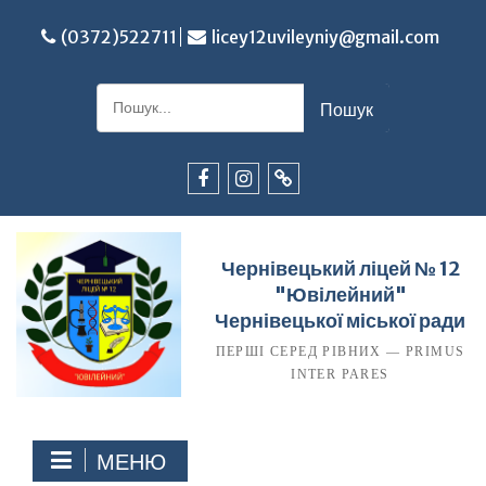
Перейти
до
(0372)522711
licey12uvileyniy@gmail.com
вмісту
Шукати:
Facebook
Instagram
TikTok
Чернівецький ліцей № 12
"Ювілейний"
Чернівецької міської ради
ПЕРШІ СЕРЕД РІВНИХ — PRIMUS
INTER PARES
МЕНЮ