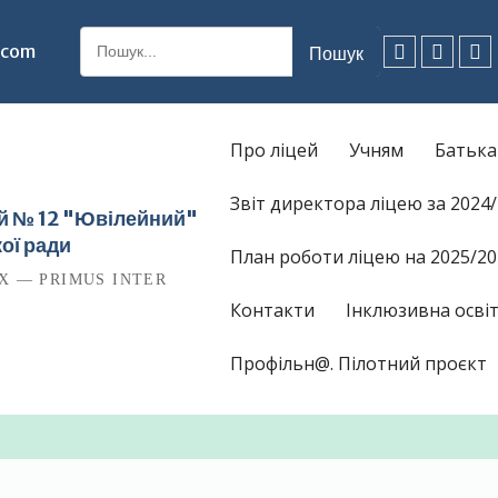
Шукати:
.com
Facebook
Instagr
Ti
Про ліцей
Учням
Батьк
Звіт директора ліцею за 2024
ей № 12 "Ювілейний"
ої ради
План роботи ліцею на 2025/20
Х — PRIMUS INTER
Контакти
Інклюзивна освіт
Профільн@. Пілотний проєкт