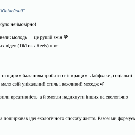
 "Ювілейний"
 було неймовірно!
вели: молодь — це рушій змін 💚
 відео (TikTok / Reels) про:
и та щирим бажанням зробити світ кращим. Лайфхаки, соціальні
 мало свій унікальний стиль і важливий меседж 🌱
вили креативність, а й змогли надихнути інших на екологічно
та поширював ідеї екологічного способу життя. Разом ми формує