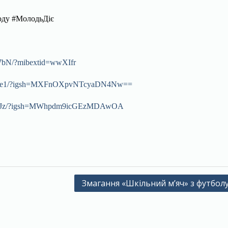
оду #МолодьДіє
R7bN/?mibextid=wwXIfr
F8DOe1/?igsh=MXFnOXpvNTcyaDN4Nw==
ACjJJz/?igsh=MWhpdm9icGEzMDAwOA
Змагання «Шкільний м’яч» з футбол