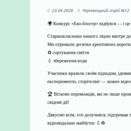
23.04.2026
Чернівецький ліцей №12
🌍 Конкурс «Еко-блогер» відбувся — і це
Старшокласники нашого ліцею вкотре до
Ми отримали десятки креативних коротких
♻️ сортування сміття
💧 збереження води
Учасники вразили своїм підходом, ідеям
експерименти, сторітелінг — кожне відео
🏆 Вітаємо переможців, які не лише проя
свідомі дії!
Дякуємо всім, хто долучився, підтримав 
відповідальне майбутнє 💧♻️