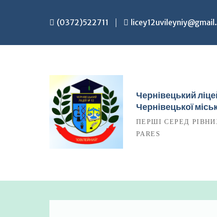
Перейти
до
(0372)522711
licey12uvileyniy@gmail
вмісту
Чернівецький ліц
Чернівецької міськ
ПЕРШІ СЕРЕД РІВНИ
PARES