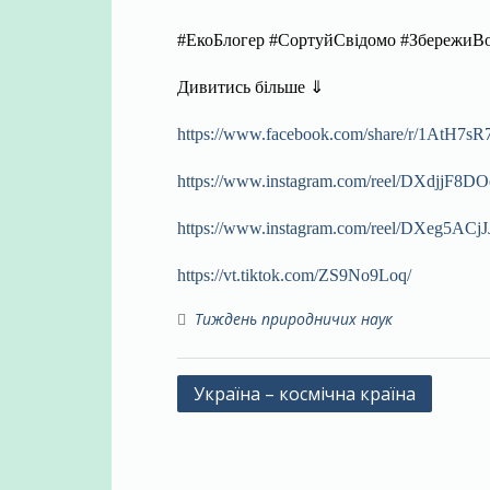
#ЕкоБлогер #СортуйСвідомо #ЗбережиВ
Дивитись більше ⇓
https://www.facebook.com/share/r/1AtH7s
https://www.instagram.com/reel/DXdjj
https://www.instagram.com/reel/DXeg5
https://vt.tiktok.com/ZS9No9Loq/
Тиждень природничих наук
Навігація
Україна – космічна країна
записів