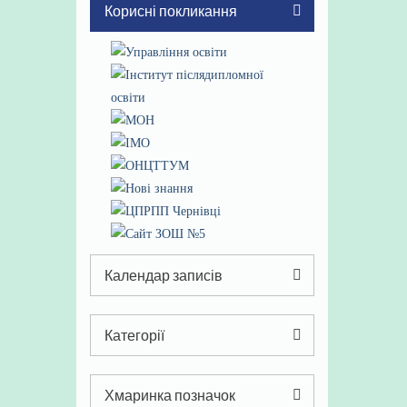
Корисні покликання
Календар записів
Серпень 2026
Категорії
Пн
Вт
Ср
Чт
Пт
Сб
Нд
Категорії
1
2
Хмаринка позначок