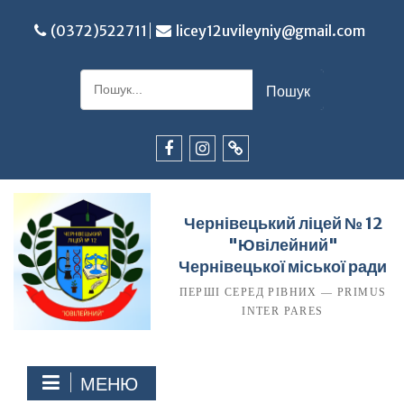
Перейти
до
(0372)522711
licey12uvileyniy@gmail.com
вмісту
Шукати:
Facebook
Instagram
TikTok
Чернівецький ліцей № 12
"Ювілейний"
Чернівецької міської ради
ПЕРШІ СЕРЕД РІВНИХ — PRIMUS
INTER PARES
МЕНЮ