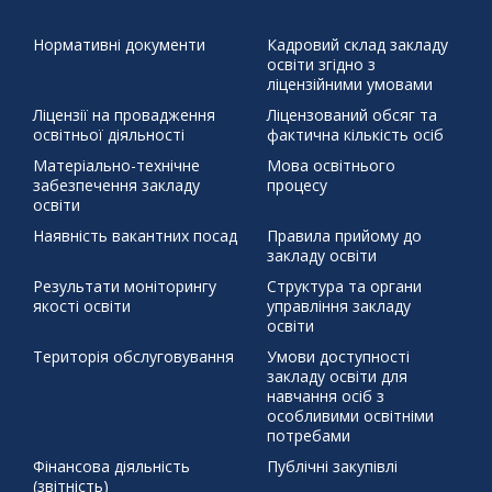
писемності та мови
Наша мова калинова
Подаруй дитини
« Чер
життя
Святий Миколай
ЦЕЙ ДЕНЬ В ІСТОРІЇ 30 березня 1392 р.
Нормативні документи
Кадровий склад закладу
освіти згідно з
бойовий хортинг
демонстраційний урок
захист проєктів
ліцензійними умовами
збережемо енергію разом
писанка
профорієнтація
Ліцензії на провадження
Ліцензований обсяг та
тиждень права
освітньої діяльності
фактична кількість осіб
щедрий вівторок
Матеріально-технічне
Мова освітнього
забезпечення закладу
процесу
освіти
Наявність вакантних посад
Правила прийому до
закладу освіти
Результати моніторингу
Структура та органи
якості освіти
управління закладу
освіти
Територія обслуговування
Умови доступності
закладу освіти для
навчання осіб з
особливими освітніми
потребами
Фінансова діяльність
Публічні закупівлі
(звітність)