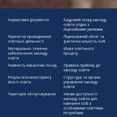
додому"
31
Бабин Яр
Великдень
День української
писемності та мови
Наша мова калинова
Подаруй дитини
« Чер
життя
Святий Миколай
ЦЕЙ ДЕНЬ В ІСТОРІЇ 30 березня 1392 р.
Нормативні документи
Кадровий склад закладу
освіти згідно з
бойовий хортинг
демонстраційний урок
захист проєктів
ліцензійними умовами
збережемо енергію разом
писанка
профорієнтація
Ліцензії на провадження
Ліцензований обсяг та
тиждень права
освітньої діяльності
фактична кількість осіб
щедрий вівторок
Матеріально-технічне
Мова освітнього
забезпечення закладу
процесу
освіти
Наявність вакантних посад
Правила прийому до
закладу освіти
Результати моніторингу
Структура та органи
якості освіти
управління закладу
освіти
Територія обслуговування
Умови доступності
закладу освіти для
навчання осіб з
особливими освітніми
потребами