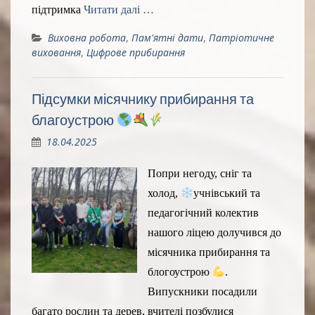
підтримка
Читати далі …
Виховна робота
,
Пам'ятні дати
,
Патріотичне
виховання
,
Цифрове прибирання
Підсумки місячнику прибирання та
благоустрою
18.04.2025
Попри негоду, сніг та
холод,
учнівський та
педагогічний колектив
нашого ліцею долучився до
місячника прибирання та
блогоустрою
.
Випускники посадили
багато рослин та дерев, вчителі позбулися