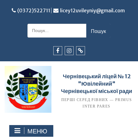
Перейти
до
(0372)522711
licey12uvileyniy@gmail.com
вмісту
Шукати:
Facebook
Instagram
TikTok
Чернівецький ліцей № 12
"Ювілейний"
Чернівецької міської ради
ПЕРШІ СЕРЕД РІВНИХ — PRIMUS
INTER PARES
МЕНЮ