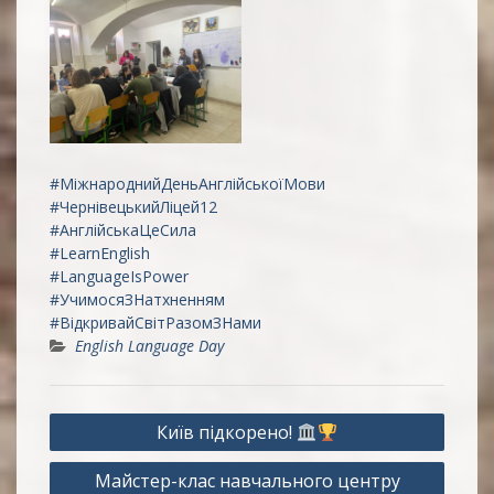
#МіжнароднийДеньАнглійськоїМови
#ЧернівецькийЛіцей12
#АнглійськаЦеСила
#LearnEnglish
#LanguageIsPower
#УчимосяЗНатхненням
#ВідкривайСвітРазомЗНами
English Language Day
Навігація
Київ підкорено!
записів
Майстер-клас навчального центру