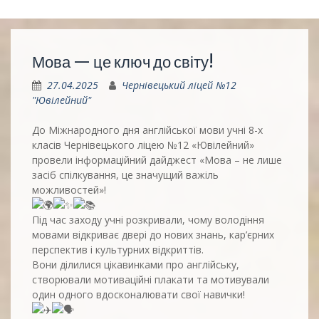
Мова — це ключ до світу!
27.04.2025
Чернівецький ліцей №12
"Ювілейний"
До Міжнародного дня англійської мови учні 8-х
класів Чернівецького ліцею №12 «Ювілейний»
провели інформаційний дайджест «Мова – не лише
засіб спілкування, це значущий важіль
можливостей»!
Під час заходу учні розкривали, чому володіння
мовами відкриває двері до нових знань, кар’єрних
перспектив і культурних відкриттів.
Вони ділилися цікавинками про англійську,
створювали мотиваційні плакати та мотивували
один одного вдосконалювати свої навички!