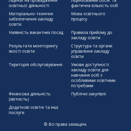
профорієнтація
Ліцензії на провадження
Ліцензований обсяг та
тиждень права
освітньої діяльності
фактична кількість осіб
щедрий вівторок
Матеріально-технічне
Мова освітнього
забезпечення закладу
процесу
освіти
Наявність вакантних посад
Правила прийому до
закладу освіти
Результати моніторингу
Структура та органи
якості освіти
управління закладу
освіти
Територія обслуговування
Умови доступності
закладу освіти для
навчання осіб з
особливими освітніми
потребами
Фінансова діяльність
Публічні закупівлі
(звітність)
Додаткові освітні та інші
послуги
© Всі права захищені.