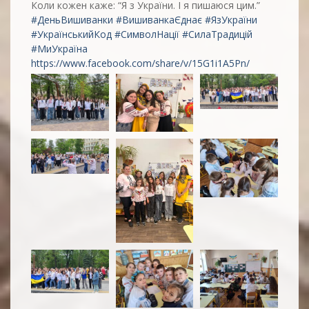
Коли кожен каже: “Я з України. І я пишаюся цим.”
#ДеньВишиванки
#ВишиванкаЄднає
#ЯзУкраїни
#УкраїнськийКод
#СимволНації
#СилаТрадицій
#МиУкраїна
https://www.facebook.com/share/v/15G1i1A5Pn/