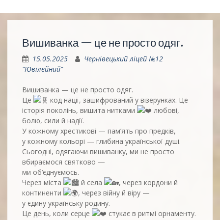
Вишиванка — це не просто одяг.
15.05.2025
Чернівецький ліцей №12
"Ювілейний"
Вишиванка — це не просто одяг.
Це
код нації, зашифрований у візерунках. Це
історія поколінь, вишита нитками
любові,
болю, сили й надії.
У кожному хрестикові — пам’ять про предків,
у кожному кольорі — глибина української душі.
Сьогодні, одягаючи вишиванку, ми не просто
вбираємося святково —
ми об’єднуємось.
Через міста
й села
, через кордони й
континенти
, через війну й віру —
у єдину українську родину.
Це день, коли серце
стукає в ритмі орнаменту.