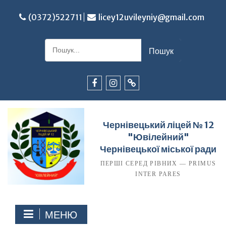
Перейти
до
(0372)522711
licey12uvileyniy@gmail.com
вмісту
Шукати:
Facebook
Instagram
TikTok
Чернівецький ліцей № 12
"Ювілейний"
Чернівецької міської ради
ПЕРШІ СЕРЕД РІВНИХ — PRIMUS
INTER PARES
МЕНЮ