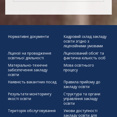
10
11
12
13
14
15
16
"Безпечна дорога
17
18
19
20
21
22
23
24
25
26
27
28
29
30
додому"
31
Бабин Яр
Великдень
День української
писемності та мови
Наша мова калинова
Подаруй дитини
« Чер
життя
Святий Миколай
ЦЕЙ ДЕНЬ В ІСТОРІЇ 30 березня 1392 р.
Нормативні документи
Кадровий склад закладу
освіти згідно з
бойовий хортинг
демонстраційний урок
захист проєктів
ліцензійними умовами
збережемо енергію разом
писанка
профорієнтація
Ліцензії на провадження
Ліцензований обсяг та
тиждень права
освітньої діяльності
фактична кількість осіб
щедрий вівторок
Матеріально-технічне
Мова освітнього
забезпечення закладу
процесу
освіти
Наявність вакантних посад
Правила прийому до
закладу освіти
Результати моніторингу
Структура та органи
якості освіти
управління закладу
освіти
Територія обслуговування
Умови доступності
закладу освіти для