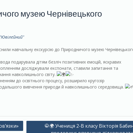
ичого музею Чернівецького
 "Ювілейний"
ійснили навчальну екскурсію до Природничого музею Чернівецьког
овода подарувала дітям безліч позитивних емоцій, яскравих
захопленням досліджували експонати, ставили запитання та
нання навколишнього світу.
ненням до освітнього процесу, розширило кругозір
 подальшого вивчення природи й навколишнього середовища.
ов’язки»
🥋🌍 Учениця 2-В класу Вікторія Баби