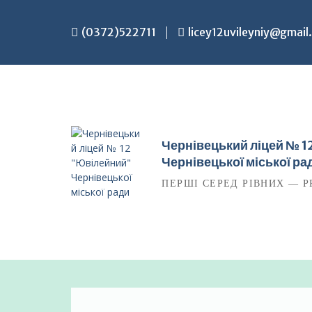
Перейти
до
(0372)522711
licey12uvileyniy@gmail
вмісту
Чернівецький ліцей № 
Чернівецької міської ра
ПЕРШІ СЕРЕД РІВНИХ — P