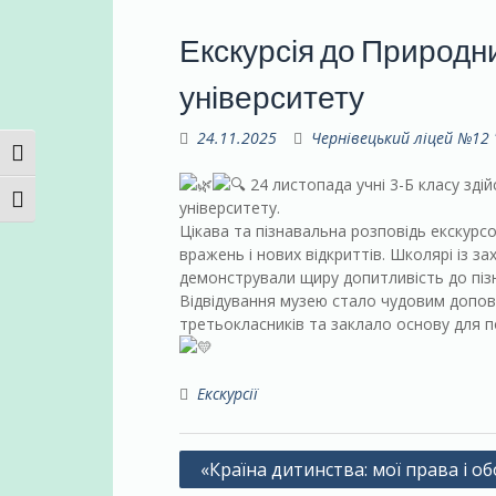
Екскурсія до Природн
університету
24.11.2025
Чернівецький ліцей №12
TOGGLE HIGH CONTRAST
24 листопада учні 3-Б класу зд
TOGGLE FONT SIZE
університету.
Цікава та пізнавальна розповідь екскурс
вражень і нових відкриттів. Школярі із 
демонстрували щиру допитливість до піз
Відвідування музею стало чудовим допов
третьокласників та заклало основу для
Екскурсії
Навігація
«Країна дитинства: мої права і об