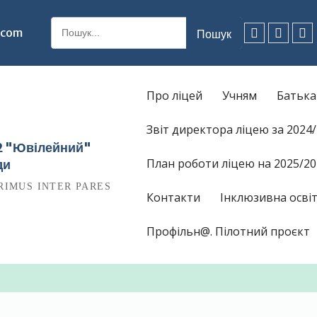
Шукати:
.com
Facebook
Instagr
Ti
Про ліцей
Учням
Батьк
Звіт директора ліцею за 2024
12 "Ювілейний"
План роботи ліцею на 2025/20
ди
RIMUS INTER PARES
Контакти
Інклюзивна освіт
Профільн@. Пілотний проєкт