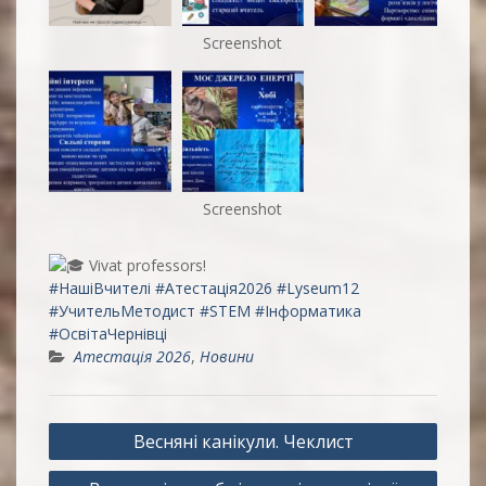
Screenshot
Screenshot
Vivat professors!
#НашіВчителі
#Атестація2026
#Lyseum12
#УчительМетодист
#STEM
#Інформатика
#ОсвітаЧернівці
Атестація 2026
,
Новини
Навігація
Весняні канікули. Чеклист
записів