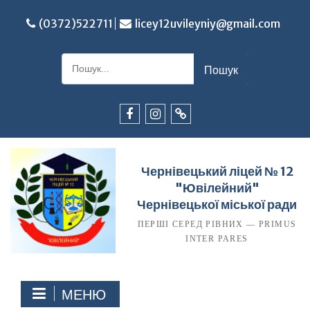
Перейти
до
(0372)522711
licey12uvileyniy@gmail.com
вмісту
Шукати:
Facebook
Instagram
TikTok
Чернівецький ліцей № 12
"Ювілейний"
Чернівецької міської ради
ПЕРШІ СЕРЕД РІВНИХ — PRIMUS
INTER PARES
МЕНЮ