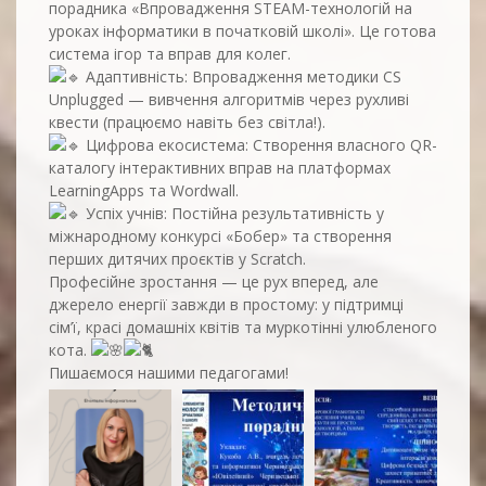
порадника «Впровадження STEAM-технологій на
уроках інформатики в початковій школі». Це готова
система ігор та вправ для колег.
Адаптивність: Впровадження методики CS
Unplugged — вивчення алгоритмів через рухливі
квести (працюємо навіть без світла!).
Цифрова екосистема: Створення власного QR-
каталогу інтерактивних вправ на платформах
LearningApps та Wordwall.
Успіх учнів: Постійна результативність у
міжнародному конкурсі «Бобер» та створення
перших дитячих проєктів у Scratch.
Професійне зростання — це рух вперед, але
джерело енергії завжди в простому: у підтримці
сім’ї, красі домашніх квітів та муркотінні улюбленого
кота.
Пишаємося нашими педагогами!