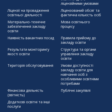
ліцензійними умовами
збережемо енергію разом
писанка
профорієнтація
Ліцензії на провадження
Ліцензований обсяг та
тиждень права
освітньої діяльності
фактична кількість осіб
щедрий вівторок
Матеріально-технічне
Мова освітнього
забезпечення закладу
процесу
освіти
Наявність вакантних посад
Правила прийому до
закладу освіти
Результати моніторингу
Структура та органи
якості освіти
управління закладу
освіти
Територія обслуговування
Умови доступності
закладу освіти для
навчання осіб з
особливими освітніми
потребами
Фінансова діяльність
Публічні закупівлі
(звітність)
Додаткові освітні та інші
послуги