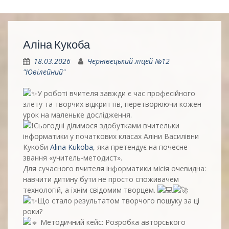
Аліна Кукоба
18.03.2026
Чернівецький ліцей №12
"Ювілейний"
У
роботі вчителя завжди є час професійного
злету та творчих відкриттів, перетворюючи кожен
урок на маленьке дослідження.
Сьогодні ділимося здобутками вчительки
інформатики у початкових класах Аліни Василівни
Кукоби
Alina Kukoba
, яка претендує на почесне
звання «учитель-методист».
Для сучасного вчителя інформатики місія очевидна:
навчити дитину бути не просто споживачем
технологій, а їхнім свідомим творцем.
Що стало результатом творчого пошуку за ці
роки?
Методичний кейс: Розробка авторського