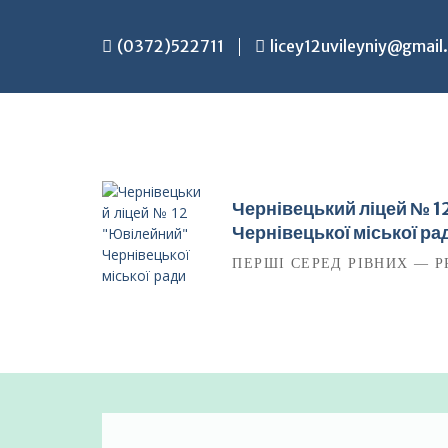
Перейти
до
(0372)522711
licey12uvileyniy@gmail
вмісту
Чернівецький ліцей № 
Чернівецької міської ра
ПЕРШІ СЕРЕД РІВНИХ — P