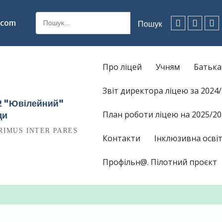
Шукати:
.com
Facebook
Instagr
Ti
Про ліцей
Учням
Батьк
Звіт директора ліцею за 2024
12 "Ювілейний"
План роботи ліцею на 2025/20
ди
RIMUS INTER PARES
Контакти
Інклюзивна освіт
Профільн@. Пілотний проєкт