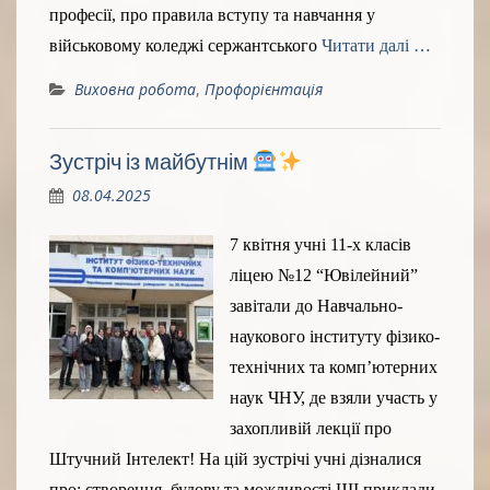
професії, про правила вступу та навчання у
військовому коледжі сержантського
Читати далі …
Виховна робота
,
Профорієнтація
Зустріч із майбутнім
08.04.2025
7 квітня учні 11-х класів
ліцею №12 “Ювілейний”
завітали до Навчально-
наукового інституту фізико-
технічних та комп’ютерних
наук ЧНУ, де взяли участь у
захопливій лекції про
Штучний Інтелект! На цій зустрічі учні дізналися
про: створення, будову та можливості ШІ приклади