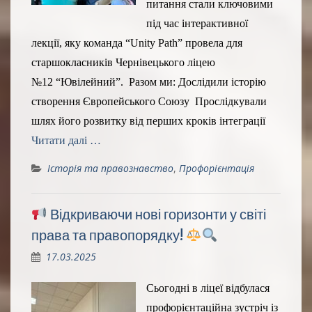
питання стали ключовими
під час інтерактивної
лекції, яку команда “Unity Path” провела для
старшокласників Чернівецького ліцею
№12 “Ювілейний”. Разом ми: Дослідили історію
створення Європейського Союзу Прослідкували
шлях його розвитку від перших кроків інтеграції
Читати далі …
Історія та правознавство
,
Профорієнтація
Відкриваючи нові горизонти у світі
права та правопорядку!
17.03.2025
Сьогодні в ліцеї відбулася
профорієнтаційна зустріч із