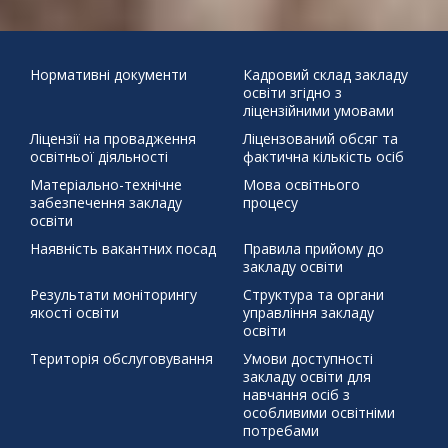
додому"
31
Бабин Яр
Великдень
День української
писемності та мови
Наша мова калинова
Подаруй дитини
« Чер
життя
Святий Миколай
ЦЕЙ ДЕНЬ В ІСТОРІЇ 30 березня 1392 р.
Нормативні документи
Кадровий склад закладу
освіти згідно з
бойовий хортинг
демонстраційний урок
захист проєктів
ліцензійними умовами
збережемо енергію разом
писанка
профорієнтація
Ліцензії на провадження
Ліцензований обсяг та
тиждень права
освітньої діяльності
фактична кількість осіб
щедрий вівторок
Матеріально-технічне
Мова освітнього
забезпечення закладу
процесу
освіти
Наявність вакантних посад
Правила прийому до
закладу освіти
Результати моніторингу
Структура та органи
якості освіти
управління закладу
освіти
Територія обслуговування
Умови доступності
закладу освіти для
навчання осіб з
особливими освітніми
потребами