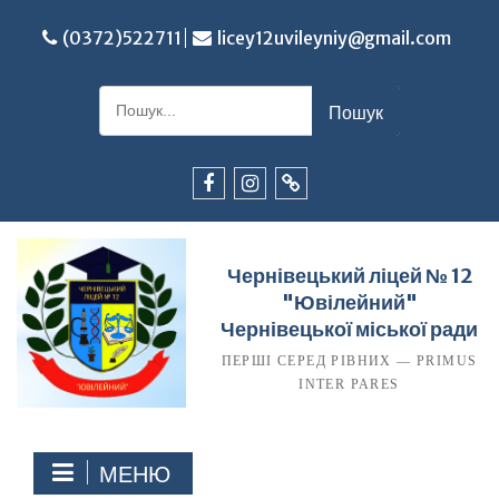
Перейти
до
(0372)522711
licey12uvileyniy@gmail.com
вмісту
Шукати:
Facebook
Instagram
TikTok
Чернівецький ліцей № 12
"Ювілейний"
Чернівецької міської ради
ПЕРШІ СЕРЕД РІВНИХ — PRIMUS
INTER PARES
МЕНЮ