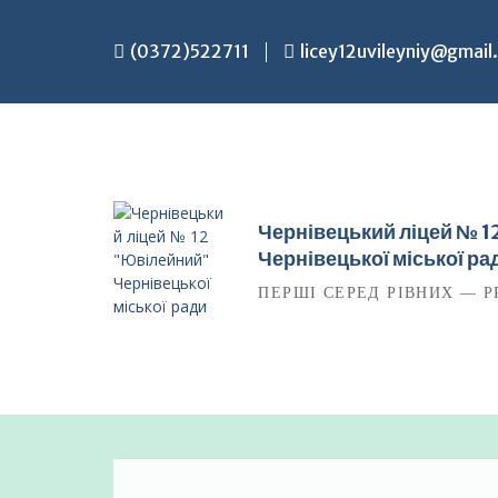
Перейти
до
(0372)522711
licey12uvileyniy@gmail
вмісту
Чернівецький ліцей № 
Чернівецької міської ра
ПЕРШІ СЕРЕД РІВНИХ — P