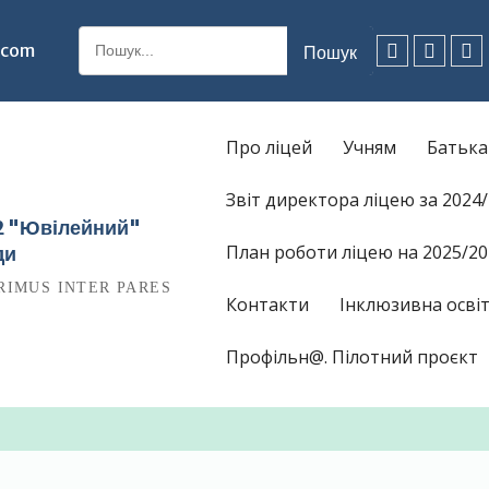
Шукати:
.com
Facebook
Instagr
Ti
Про ліцей
Учням
Батьк
Звіт директора ліцею за 2024
12 "Ювілейний"
План роботи ліцею на 2025/20
ди
RIMUS INTER PARES
Контакти
Інклюзивна освіт
Профільн@. Пілотний проєкт