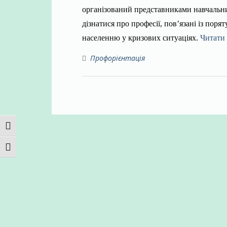
організований представниками навчальних
дізнатися про професії, пов’язані із пор
населенню у ​​кризових ситуаціях.
Читати
Профорієнтація
TOGGLE HIGH CONTRAST
TOGGLE FONT SIZE