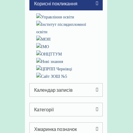
Корисні покликання
Календар записів
Січень 2025
Категорії
Пн
Вт
Ср
Чт
Пт
Сб
Нд
Категорії
1
2
3
4
5
Хмаринка позначок