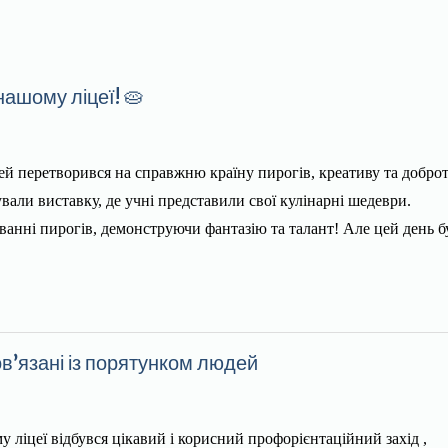
нашому ліцеї! 🥧
ей перетворився на справжню країну пирогів, креативу та добро
али виставку, де учні представили свої кулінарні шедеври.
ванні пирогів, демонструючи фантазію та талант! Але цей день б
ов’язані із порятунком людей
 ліцеї відбувся цікавий і корисний профорієнтаційний захід ,